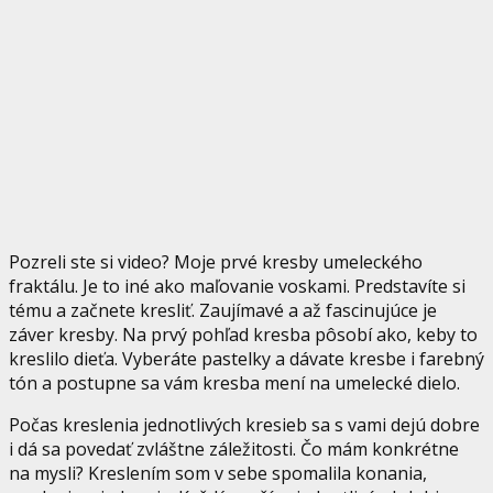
Pozreli ste si video? Moje prvé kresby umeleckého
fraktálu. Je to iné ako maľovanie voskami. Predstavíte si
tému a začnete kresliť. Zaujímavé a až fascinujúce je
záver kresby. Na prvý pohľad kresba pôsobí ako, keby to
kreslilo dieťa. Vyberáte pastelky a dávate kresbe i farebný
tón a postupne sa vám kresba mení na umelecké dielo.
Počas kreslenia jednotlivých kresieb sa s vami dejú dobre
i dá sa povedať zvláštne záležitosti. Čo mám konkrétne
na mysli? Kreslením som v sebe spomalila konania,