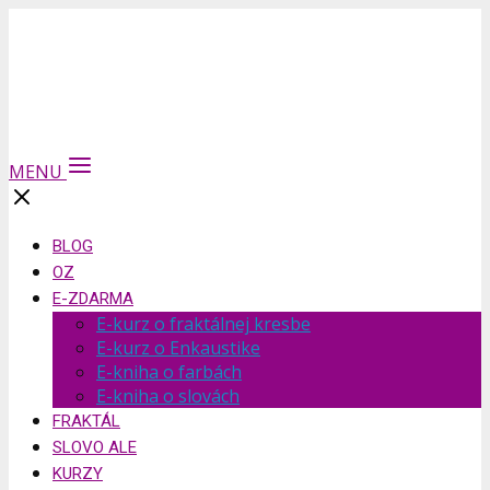
MENU
BLOG
OZ
E-ZDARMA
E-kurz o fraktálnej kresbe
E-kurz o Enkaustike
E-kniha o farbách
E-kniha o slovách
FRAKTÁL
SLOVO ALE
KURZY