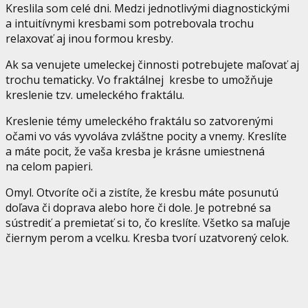
Kreslila som celé dni. Medzi jednotlivými diagnostickými
a intuitívnymi kresbami som potrebovala trochu
relaxovať aj inou formou kresby.
Ak sa venujete umeleckej činnosti potrebujete maľovať aj
trochu tematicky. Vo fraktálnej kresbe to umožňuje
kreslenie tzv. umeleckého fraktálu.
Kreslenie témy umeleckého fraktálu so zatvorenými
očami vo vás vyvoláva zvláštne pocity a vnemy. Kreslíte
a máte pocit, že vaša kresba je krásne umiestnená
na celom papieri.
Omyl. Otvoríte oči a zistíte, že kresbu máte posunutú
doľava či doprava alebo hore či dole. Je potrebné sa
sústrediť a premietať si to, čo kreslíte. Všetko sa maľuje
čiernym perom a vcelku. Kresba tvorí uzatvorený celok.