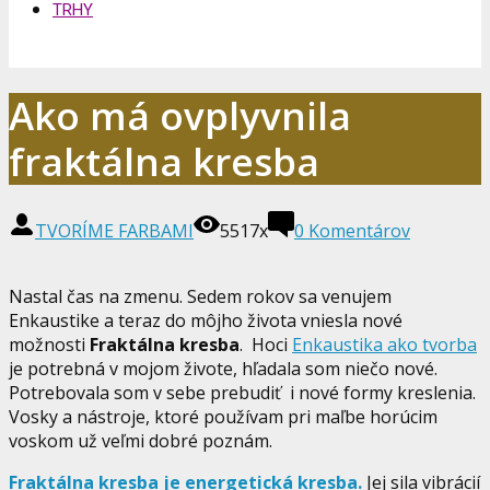
TRHY
Ako má ovplyvnila
fraktálna kresba
TVORÍME FARBAMI
5517x
0 Komentárov
Nastal čas na zmenu. Sedem rokov sa venujem
Enkaustike a teraz do môjho života vniesla nové
možnosti
Fraktálna kresba
. Hoci
Enkaustika ako tvorba
je potrebná v mojom živote, hľadala som niečo nové.
Potrebovala som v sebe prebudiť i nové formy kreslenia.
Vosky a nástroje, ktoré používam pri maľbe horúcim
voskom už veľmi dobré poznám.
Fraktálna kresba je energetická kresba.
Jej sila vibrácií