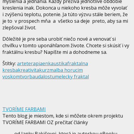
myslenia a jednania. Každý prežíva jednotlivé obdobie
kreslenia inak. Dokonca u niekoho kresba môže vyvolať
i zvýšenú teplotu, potenie. Ja túto výzvu stále beriem, že
je to v prospech mňa a všetko sa deje preto, aby sa mi
zlepšoval život.
Dôležité je pre seba urobiť niečo nové a venovať si
chvíľku v tomto uponáhľanom živote. Chcete si skúsiť i vy
fraktálnu kresbu? Napíšte mi a dohodneme sa.
Štítky:
arteterapia
enkaustika
fraktalna
kresba
kreativita
kurz
malba horucim
voskom
tvorba
udalost
umelecky fraktal
TVORÍME FARBAMI
Tento blog je miestom, kde si môžete okrem projektu
TVORÍME FARBAMI OZ prečítať články
od Janky Bakičovej, ktorá je autorkou eBooku