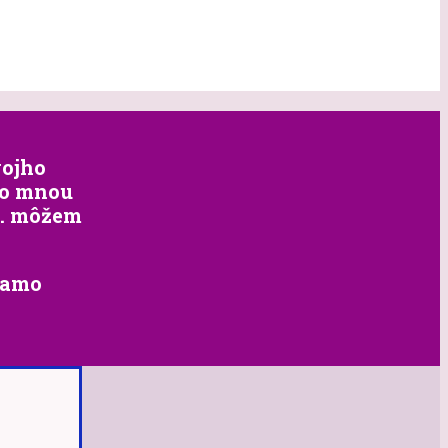
vojho
 so mnou
p. môžem
iamo