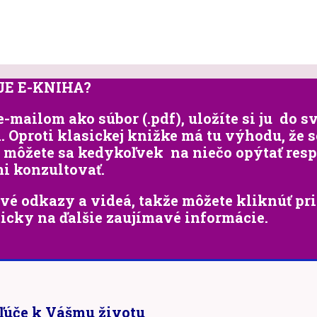
JE E-KNIHA?
-mailom ako súbor (.pdf), uložíte si ju do s
am. Oproti klasickej knižke má tu výhodu, že
- môžete sa kedykoľvek na niečo opýtať res
i konzultovať.
vé odkazy a videá, takže môžete kliknúť pr
ticky na ďalšie zaujímavé informácie.
kľúče k Vášmu životu