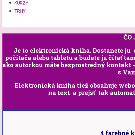
KURZY
TRHY
ČO 
Je to elektronická kniha. Dostanete ju e
počítača alebo tabletu a budete ju čítať t
ako autorkou máte bezprostredný kontakt 
s Vam
Elektronická kniha tiež obsahuje webo
na text a prejsť tak automa
4 farebné 