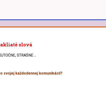
zakliaté slová
KUTOČNE, STRAŠNE ...
vo svojej každodennej komunikácií?