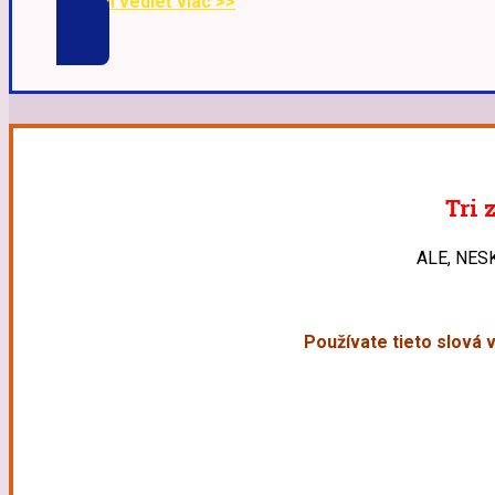
Chcem vedieť viac >>
Tri 
ALE, NES
Používate tieto slová 