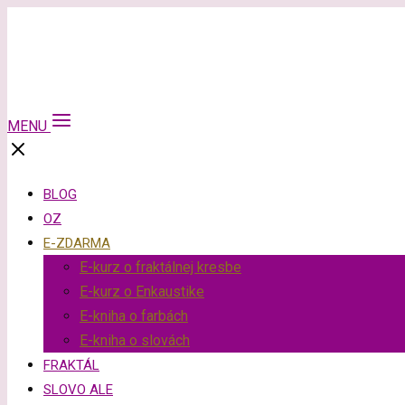
MENU
BLOG
OZ
E-ZDARMA
E-kurz o fraktálnej kresbe
E-kurz o Enkaustike
E-kniha o farbách
E-kniha o slovách
FRAKTÁL
SLOVO ALE